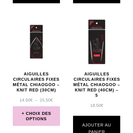
AIGUILLES
AIGUILLES
CIRCULAIRES FIXES
CIRCULAIRES FIXES
MÉTAL CHIAOGOO –
MÉTAL CHIAOGOO –
KNIT RED (30CM)
KNIT RED (40CM) –
5
PLAGE
14,50
€
–
15,50
€
18,50
€
DE
PRIX :
CHOIX DES
14,50€
OPTIONS
À
AJOUTER AU
Ce
15,50€
PANIER