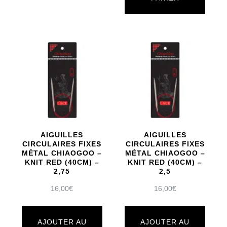
produit
a
plusieurs
variations.
Les
options
peuvent
être
AIGUILLES
AIGUILLES
CIRCULAIRES FIXES
CIRCULAIRES FIXES
choisies
MÉTAL CHIAOGOO –
MÉTAL CHIAOGOO –
sur
KNIT RED (40CM) –
KNIT RED (40CM) –
2,75
2,5
la
16,00
€
16,00
€
page
du
AJOUTER AU
AJOUTER AU