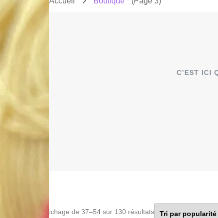
Accueil
Boutique
(Page 3)
C’EST ICI
Trié
Affichage de 37–54 sur 130 résultats