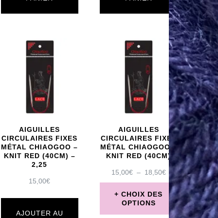
AIGUILLES
AIGUILLES
CIRCULAIRES FIXES
CIRCULAIRES FIXES
MÉTAL CHIAOGOO –
MÉTAL CHIAOGOO –
KNIT RED (40CM) –
KNIT RED (40CM)
2,25
PLAGE
15,00
€
–
18,50
€
15,00
€
DE
PRIX :
CHOIX DES
15,00€
OPTIONS
À
AJOUTER AU