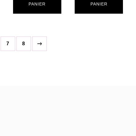
produit
PANIER
PANIER
7
8