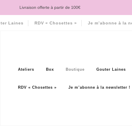
Livraison offerte à partir de 100€
ter Laines
RDV « Chosettes »
Je m’abonne à la n
Ateliers
Box
Boutique
Gouter Laines
RDV « Chosettes »
Je m’abonne à la newsletter !