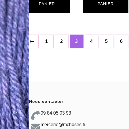
PANIER
PANIER
1
2
3
4
5
6
Nous contacter
09 84 05 03 93
mercerie@mchoses.fr