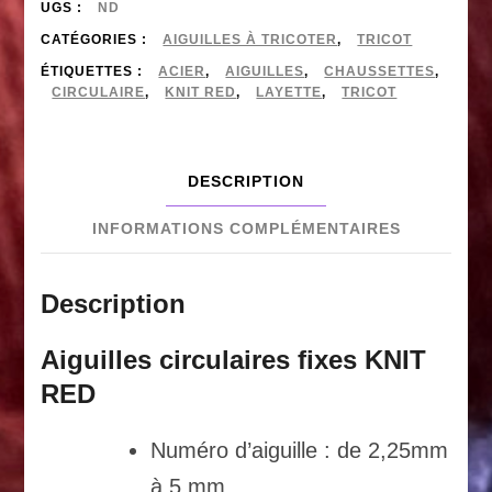
fixes
UGS :
ND
métal
CATÉGORIES :
AIGUILLES À TRICOTER
,
TRICOT
ÉTIQUETTES :
ACIER
,
AIGUILLES
,
CHAUSSETTES
,
CHIAOGOO
CIRCULAIRE
,
KNIT RED
,
LAYETTE
,
TRICOT
-
KNIT
DESCRIPTION
RED
(30cm)
INFORMATIONS COMPLÉMENTAIRES
Description
Aiguilles circulaires fixes KNIT
RED
Numéro d’aiguille : de 2,25mm
à 5 mm