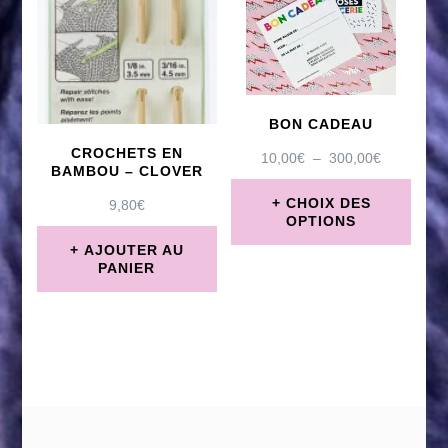
Les
options
peuvent
être
BON CADEAU
CROCHETS EN
choisies
PLAGE
10,00
€
–
300,00
€
BAMBOU – CLOVER
DE
sur
PRIX :
CHOIX DES
9,80
€
10,00€
OPTIONS
la
À
AJOUTER AU
page
Ce
300,00€
PANIER
du
produit
produit
a
plusieurs
variations.
Les