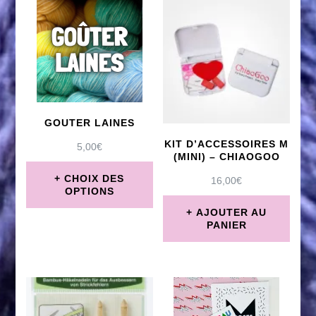
GOUTER LAINES
KIT D’ACCESSOIRES M
5,00
€
(MINI) – CHIAOGOO
CHOIX DES
16,00
€
OPTIONS
AJOUTER AU
Ce
PANIER
produit
a
plusieurs
variations.