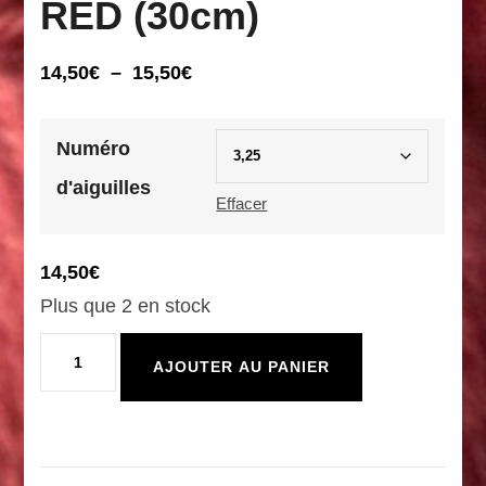
RED (30cm)
Plage
14,50
€
–
15,50
€
de
prix :
Numéro
14,50€
d'aiguilles
à
Effacer
15,50€
14,50
€
Plus que 2 en stock
quantité
AJOUTER AU PANIER
de
Aiguilles
circulaires