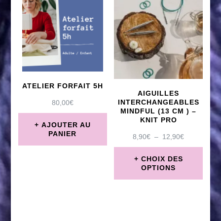
ATELIER FORFAIT 5H
AIGUILLES
INTERCHANGEABLES
80,00
€
MINDFUL (13 CM ) –
KNIT PRO
AJOUTER AU
PANIER
PLAGE
8,90
€
–
12,90
€
DE
PRIX :
CHOIX DES
8,90€
OPTIONS
À
Ce
12,90€
produit
a