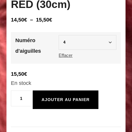
RED (30cm)
Plage
14,50
€
–
15,50
€
de
prix :
Numéro
14,50€
d'aiguilles
à
Effacer
15,50€
15,50
€
En stock
quantité
AJOUTER AU PANIER
de
Aiguilles
circulaires