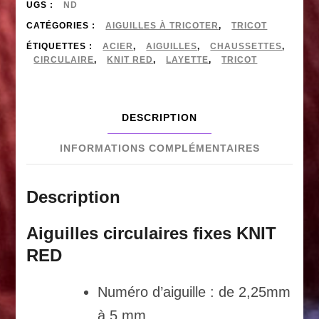
fixes
UGS :
ND
métal
CATÉGORIES :
AIGUILLES À TRICOTER
,
TRICOT
ÉTIQUETTES :
ACIER
,
AIGUILLES
,
CHAUSSETTES
,
CHIAOGOO
CIRCULAIRE
,
KNIT RED
,
LAYETTE
,
TRICOT
-
KNIT
DESCRIPTION
RED
(30cm)
INFORMATIONS COMPLÉMENTAIRES
Description
Aiguilles circulaires fixes KNIT
RED
Numéro d’aiguille : de 2,25mm
à 5 mm