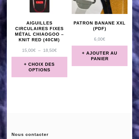
options
peuvent
AIGUILLES
PATRON BANANE XXL
être
CIRCULAIRES FIXES
(PDF)
MÉTAL CHIAOGOO –
choisies
6,00
€
KNIT RED (40CM)
sur
PLAGE
15,00
€
–
18,50
€
AJOUTER AU
DE
PANIER
la
PRIX :
CHOIX DES
page
15,00€
OPTIONS
À
du
Ce
18,50€
produit
produit
a
plusieurs
variations.
Les
Nous contacter