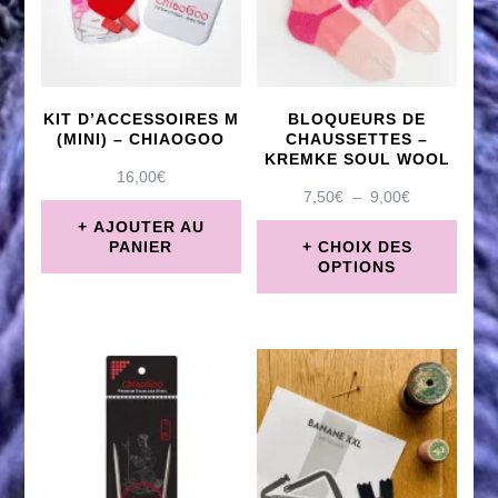
KIT D’ACCESSOIRES M
BLOQUEURS DE
(MINI) – CHIAOGOO
CHAUSSETTES –
KREMKE SOUL WOOL
16,00
€
PLAGE
7,50
€
–
9,00
€
DE
AJOUTER AU
PRIX :
PANIER
CHOIX DES
7,50€
OPTIONS
À
Ce
9,00€
produit
a
plusieurs
variations.
Les