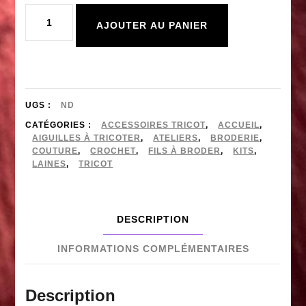
quantité
AJOUTER AU PANIER
de
BON
CADEAU
UGS :
ND
CATÉGORIES :
ACCESSOIRES TRICOT
,
ACCUEIL
,
AIGUILLES À TRICOTER
,
ATELIERS
,
BRODERIE
,
COUTURE
,
CROCHET
,
FILS À BRODER
,
KITS
,
LAINES
,
TRICOT
DESCRIPTION
INFORMATIONS COMPLÉMENTAIRES
Description