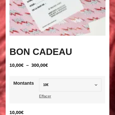
BON CADEAU
Plage
10,00
€
–
300,00
€
de
prix :
Montants
10,00€
à
Effacer
300,00€
10,00
€