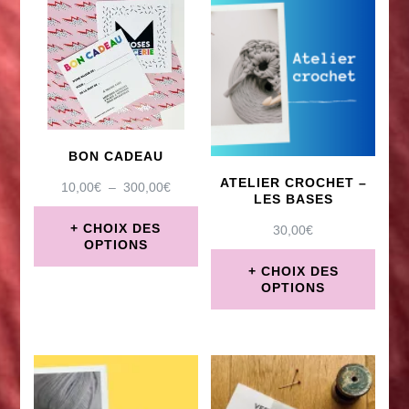
produit
produit
BON CADEAU
ATELIER CROCHET –
PLAGE
10,00
€
–
300,00
€
LES BASES
DE
PRIX :
CHOIX DES
30,00
€
10,00€
OPTIONS
À
CHOIX DES
Ce
300,00€
OPTIONS
produit
Ce
a
produit
plusieurs
a
variations.