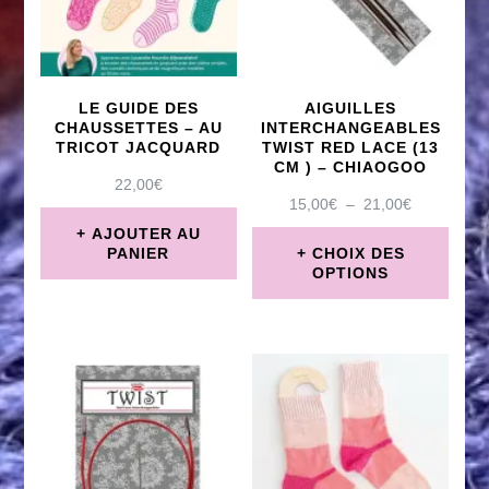
LE GUIDE DES
AIGUILLES
CHAUSSETTES – AU
INTERCHANGEABLES
TRICOT JACQUARD
TWIST RED LACE (13
CM ) – CHIAOGOO
22,00
€
PLAGE
15,00
€
–
21,00
€
DE
AJOUTER AU
PRIX :
PANIER
CHOIX DES
15,00€
OPTIONS
À
Ce
21,00€
produit
a
plusieurs
variations.