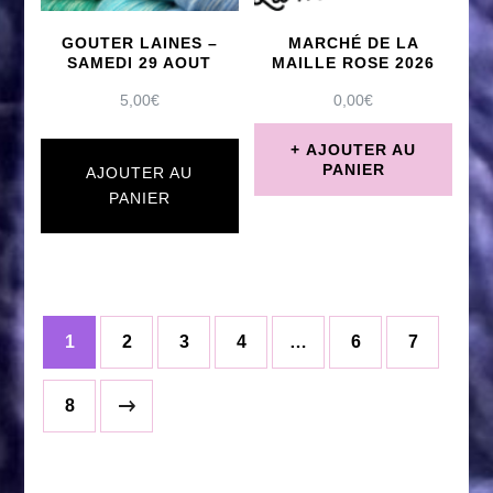
peuvent
GOUTER LAINES –
MARCHÉ DE LA
être
SAMEDI 29 AOUT
MAILLE ROSE 2026
choisies
5,00
€
0,00
€
sur
AJOUTER AU
PANIER
la
AJOUTER AU
PANIER
page
du
produit
1
2
3
4
…
6
7
8