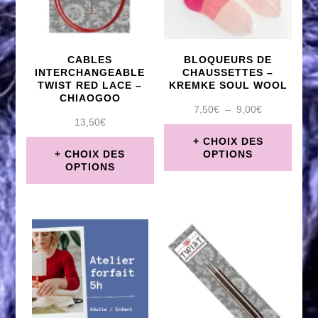
Les
options
peuvent
CABLES
BLOQUEURS DE
être
INTERCHANGEABLE
CHAUSSETTES –
TWIST RED LACE –
KREMKE SOUL WOOL
choisies
CHIAOGOO
PLAGE
7,50
€
–
9,00
€
sur
13,50
€
DE
PRIX :
CHOIX DES
la
7,50€
CHOIX DES
OPTIONS
page
OPTIONS
À
Ce
9,00€
du
Ce
produit
produit
produit
a
a
plusieurs
plusieurs
variations.
variations.
Les
Les