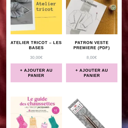
plusieurs
Les
variations.
options
Les
peuvent
options
être
peuvent
ATELIER TRICOT – LES
PATRON VESTE
choisies
être
BASES
PREMIERE (PDF)
sur
choisies
30,00
€
8,00
€
la
sur
AJOUTER AU
AJOUTER AU
page
PANIER
PANIER
la
du
page
produit
du
produit