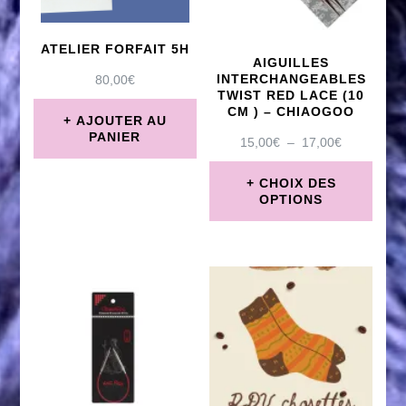
options
options
peuvent
ATELIER FORFAIT 5H
peuvent
être
AIGUILLES
être
INTERCHANGEABLES
80,00
€
choisies
TWIST RED LACE (10
choisies
CM ) – CHIAOGOO
AJOUTER AU
sur
PANIER
sur
PLAGE
15,00
€
–
17,00
€
la
DE
la
PRIX :
page
CHOIX DES
page
15,00€
OPTIONS
du
À
du
Ce
17,00€
produit
produit
produit
a
plusieurs
variations.
Les