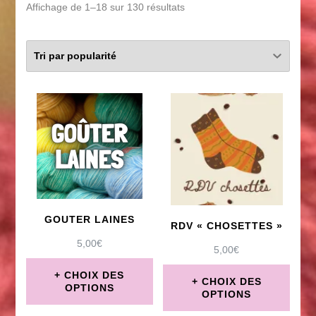
Trié
Affichage de 1–18 sur 130 résultats
par
popularité
GOUTER LAINES
RDV « CHOSETTES »
5,00
€
5,00
€
CHOIX DES
CHOIX DES
OPTIONS
OPTIONS
Ce