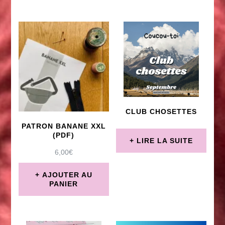
Ce
produit
produit
a
a
plusieurs
plusieurs
variations.
variations.
Les
Les
options
options
CLUB CHOSETTES
peuvent
peuvent
PATRON BANANE XXL
être
être
(PDF)
LIRE LA SUITE
choisies
choisies
6,00
€
sur
sur
AJOUTER AU
la
PANIER
la
page
page
du
du