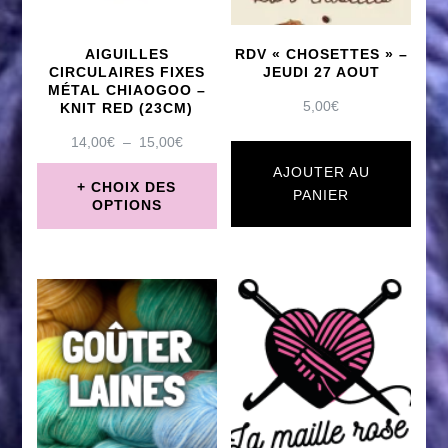
options
peuvent
AIGUILLES
RDV « CHOSETTES » –
être
CIRCULAIRES FIXES
JEUDI 27 AOUT
MÉTAL CHIAOGOO –
choisies
5,00
€
KNIT RED (23CM)
sur
PLAGE
14,00
€
–
15,00
€
DE
la
AJOUTER AU
PRIX :
CHOIX DES
PANIER
page
14,00€
OPTIONS
À
du
Ce
15,00€
produit
produit
a
plusieurs
variations.
Les
options