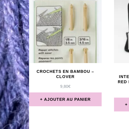
peuvent
être
choisies
sur
la
page
du
produit
CROCHETS EN BAMBOU –
CLOVER
INT
RED 
9,80
€
AJOUTER AU PANIER