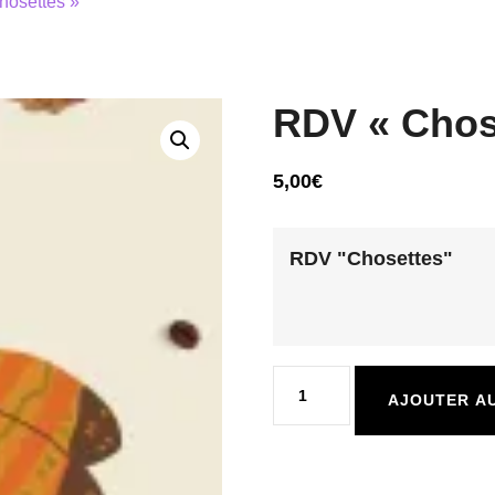
osettes »
RDV « Chos
5,00
€
RDV "Chosettes"
quantité
AJOUTER AU
de
RDV
"Chosettes"