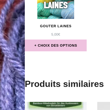
GOUTER LAINES
5,00
€
CHOIX DES OPTIONS
Ce
produit
a
plusieurs
Produits similaires
variations.
Les
options