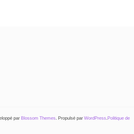
a
plusieurs
variation
Les
options
peuvent
être
choisies
sur
la
page
du
eloppé par
Blossom Themes
. Propulsé par
WordPress
.
Politique de
produit