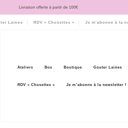
Livraison offerte à partir de 100€
ter Laines
RDV « Chosettes »
Je m’abonne à la n
Ateliers
Box
Boutique
Gouter Laines
RDV « Chosettes »
Je m’abonne à la newsletter !