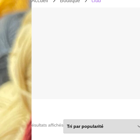
Accueil
Boutique
club
Trié
2 résultats affichés
par
popularité