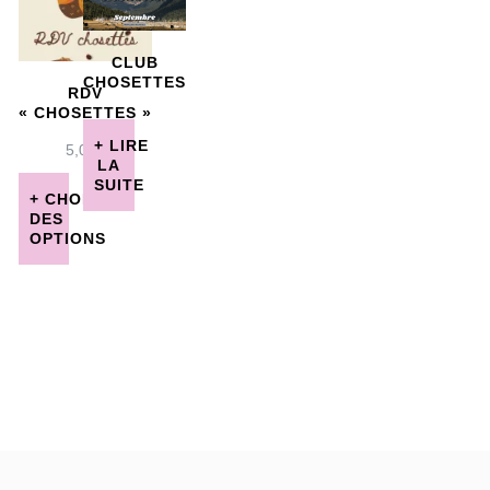
CLUB
CHOSETTES
RDV
« CHOSETTES »
LIRE
5,00
€
LA
SUITE
CHOIX
DES
OPTIONS
Ce
produit
a
plusieurs
variations.
Les