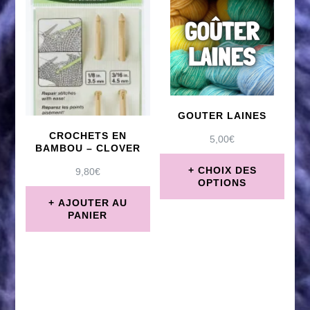
a
plusieurs
variations.
Les
options
GOUTER LAINES
peuvent
CROCHETS EN
5,00
€
être
BAMBOU – CLOVER
CHOIX DES
choisies
9,80
€
OPTIONS
sur
AJOUTER AU
Ce
PANIER
la
produit
page
a
du
plusieurs
produit
variations.