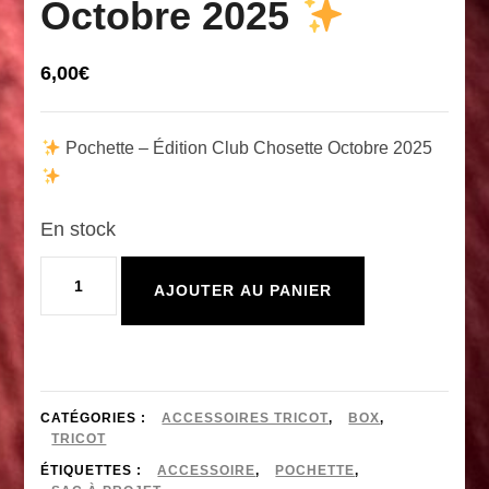
Octobre 2025
6,00
€
Pochette – Édition Club Chosette Octobre 2025
En stock
quantité
AJOUTER AU PANIER
de
Pochette
en
CATÉGORIES :
ACCESSOIRES TRICOT
,
BOX
,
TRICOT
coton
ÉTIQUETTES :
ACCESSOIRE
,
POCHETTE
,