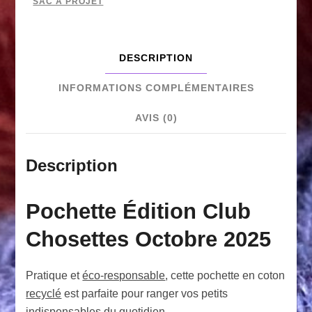
recyclé
SAC À PROJET
–
Édition
DESCRIPTION
Club
INFORMATIONS COMPLÉMENTAIRES
Chosettes
Octobre
AVIS (0)
2025
Description
Pochette Édition Club
Chosettes Octobre 2025
Pratique et
éco-responsable
, cette pochette en coton
recyclé
est parfaite pour ranger vos petits
indispensables du quotidien.