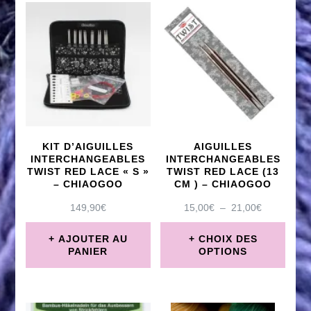
KIT D’AIGUILLES
AIGUILLES
INTERCHANGEABLES
INTERCHANGEABLES
TWIST RED LACE « S »
TWIST RED LACE (13
– CHIAOGOO
CM ) – CHIAOGOO
PLAGE
149,90
€
15,00
€
–
21,00
€
DE
PRIX :
AJOUTER AU
CHOIX DES
15,00€
PANIER
OPTIONS
À
Ce
21,00€
produit